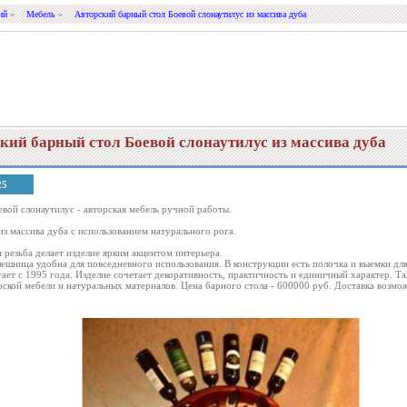
ий
»
Мебель
»
Авторский барный стол Боевой слонаутилус из массива дуба
кий барный стол Боевой слонаутилус из массива дуба
25
евой слонаутилус - авторская мебель ручной работы.
из массива дуба с использованием натурального рога.
 резьба делает изделие ярким акцентом интерьера.
лешница удобна для повседневного использования. В конструкции есть полочка и выемки для
ает с 1995 года. Изделие сочетает декоративность, практичность и единичный характер. Т
рской мебели и натуральных материалов. Цена барного стола - 600000 руб. Доставка возмож