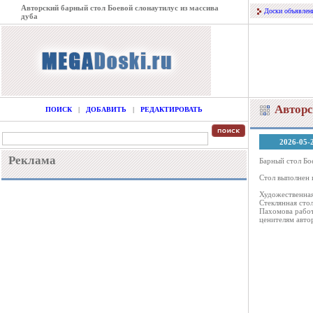
Авторский барный стол Боевой слонаутилус из массива
Доски объявлен
дуба
Авторс
ПОИСК
|
ДОБАВИТЬ
|
РЕДАКТИРОВАТЬ
2026-05-
Реклама
Барный стол Бо
Стол выполнен 
Художественная
Стеклянная сто
Пахомова работ
ценителям авто