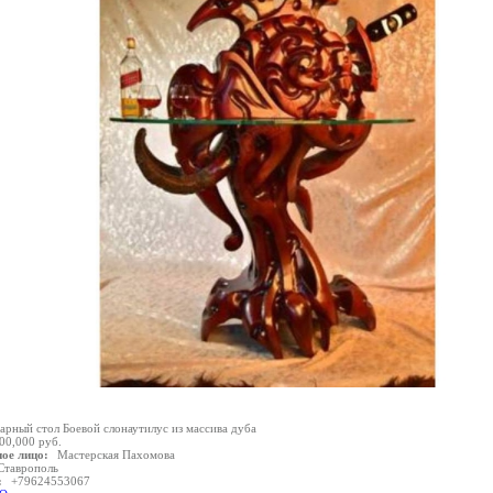
арный стол Боевой слонаутилус из массива дуба
00,000 руб.
ое лицо:
Мастерская Пахомова
Ставрополь
:
+79624553067