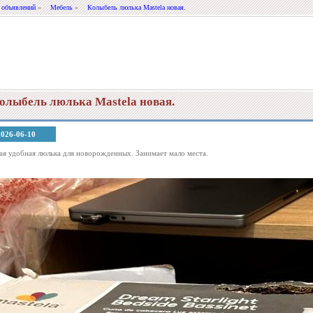
 объявлений
»
Мебель
»
Колыбель люлька Mastela новая.
олыбель люлька Mastela новая.
2026-06-10
ая удобная люлька для новорожденных. Занимает мало места.